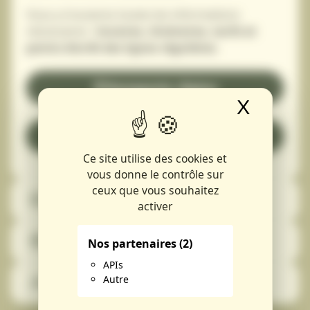
Vous y trouverez toutes les informations
nécessaires :
horaires, itinéraires, tarifs et
points d’arrêt des lignes régulières
.
Transports région
X
Masque
Voir la carte
Ce site utilise des cookies et
vous donne le contrôle sur
ceux que vous souhaitez
Transports scolaires
activer
Transport à la demande
Nos partenaires
(2)
APIs
Autre
Transport d'utilité sociale