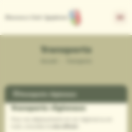
Panneau de gestion des cookies
Transports
Accueil
›
Transports
Transports régionaux
Transports régionaux
Pour vos déplacements en car régional ou en
train, consultez le
site officiel
: