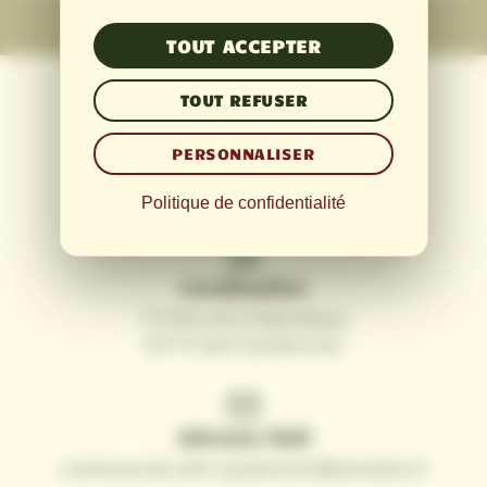
TOUT ACCEPTER
TOUT REFUSER
PERSONNALISER
Téléphone
05 56 65 01 10
Politique de confidentialité
Localisation
15 Place de la République
33113 Saint-Symphorien
Adresse Mail
commune.de.saint-symphorien@wanadoo.fr